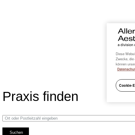
Diese Websit
Zwecke, die 
können unser
Datenschut
Cookie-E
Praxis finden
Enter a location